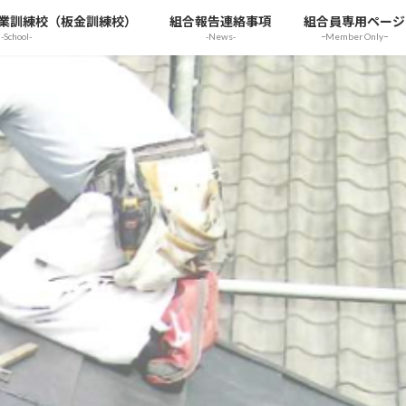
業訓練校（板金訓練校）
組合報告連絡事項
組合員専用ページ
-School-
-News-
ｰMember Onlyｰ