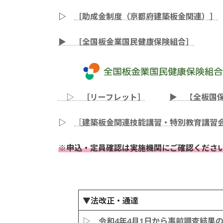
▷
［助成金制度（京都府建築板金関連）］
▶ ［全国板金業国民健康保険組合］
▷ ［リーフレット］
▶ 【
全板国
▷
［
建築板金関連技能講習・特別教育講習
※申込・定員確認は実施機関にご確認くださ
▼法改正・通達
▷ 令和4年4月1日から事前調査結果