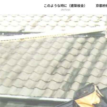
コ
ナ
このような時に（建築板金）
京都府
ン
ビ
-At First-
テ
ゲ
ン
ー
ツ
シ
へ
ョ
ス
ン
キ
に
ッ
移
プ
動