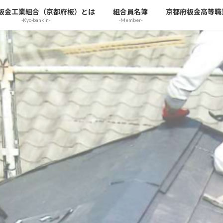
板金工業組合（京都府板）とは
組合員名簿
京都府板金高等職
-Kyo-bankin-
-Member-