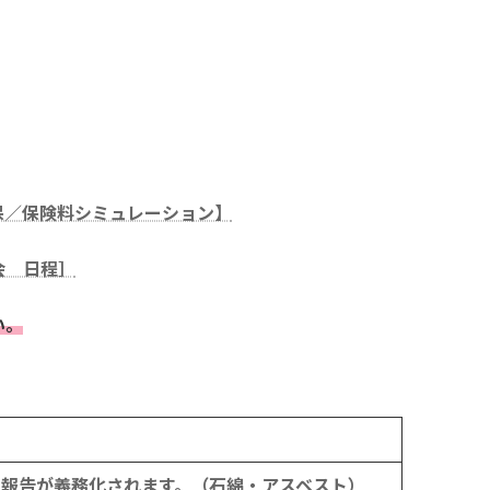
保／保険料シミュレーション】
会 日程］
い。
の報告が義務化されます。（石綿・アスベスト）