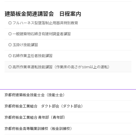
建築板金関連講習会 日程案内
◎ フルハーネス型墜落制止用器具特別教育
◎ 一般建築物石綿含有建材調査者講習
◎ 玉掛け技能講習
◎ 石綿作業主任者技能講習
◎ 高所作業車運転技能講習（作業床の高さが10ｍ以上の運転）
京都府建築板金技能士会（技能士会）
京都府板金工業組合 ダクト部会（ダクト部会）
京都府板金工業組合 青年部（青年部）
京都府板金高等職業訓練校（板金訓練校）