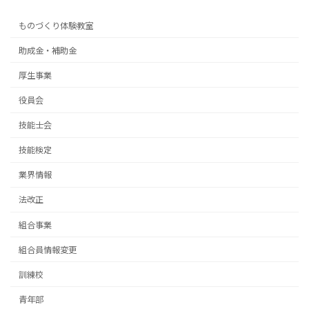
ものづくり体験教室
助成金・補助金
厚生事業
役員会
技能士会
技能検定
業界情報
法改正
組合事業
組合員情報変更
訓練校
青年部