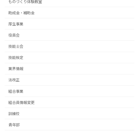
ものづくり体験教室
助成金・補助金
厚生事業
役員会
技能士会
技能検定
業界情報
法改正
組合事業
組合員情報変更
訓練校
青年部