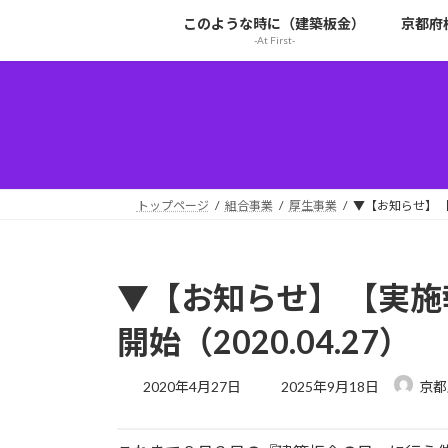
コ
ナ
このような時に（建築板金）
京都府
ン
ビ
-At First-
テ
ゲ
ン
ー
ツ
シ
へ
ョ
ス
ン
キ
に
ッ
移
トップページ
組合事業
厚生事業
▼【お知らせ】 【
プ
動
▼【お知らせ】 【実
開始（2020.04.27）
最
2020年4月27日
2025年9月18日
京都
終
更
新