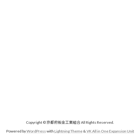
Copyright © 京都府板金工業組合 All Rights Reserved.
Powered by
WordPress
with
Lightning Theme
&
VK All in One Expansion Unit