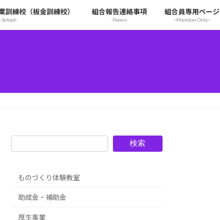
業訓練校（板金訓練校）
組合報告連絡事項
組合員専用ページ
-School-
-News-
ｰMember Onlyｰ
検索
ものづくり体験教室
助成金・補助金
厚生事業