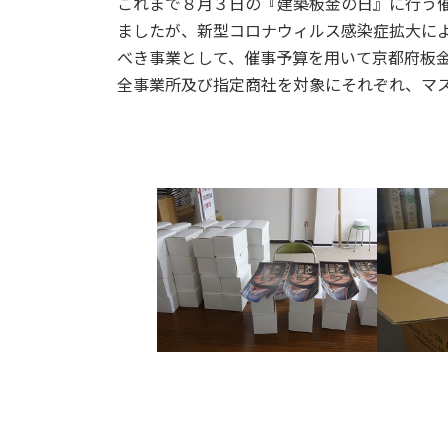
これまで８月３日の『建築板金の日』に行う
日
ましたが、新型コロナウィルス感染症拡大に
時
:
べき事業として、催事予算を用いて京都府板
全事業所及び指定商社を対象にそれぞれ、マ