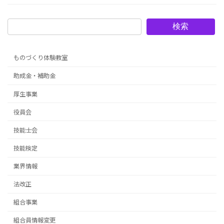
検索
ものづくり体験教室
助成金・補助金
厚生事業
役員会
技能士会
技能検定
業界情報
法改正
組合事業
組合員情報変更