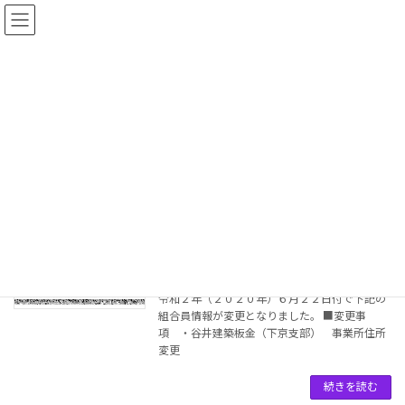
コ
ナ
ン
ビ
テ
ゲ
ン
ー
ツ
シ
へ
ョ
2020年6月
ス
ン
キ
に
ッ
移
プ
動
トップページ
2020年6月
▼ 【組合員情報変更】-下京支部
組合員情報変更
（2020.06.22）
2020年6月22日
令和２年（２０２０年）６月２２日付で下記の
組合員情報が変更となりました。 ■変更事
項 ・谷井建築板金（下京支部） 事業所住所
変更
続きを読む