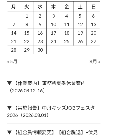
月
火
水
木
金
土
日
1
2
3
4
5
6
7
8
9
10
11
12
13
14
15
16
17
18
19
20
21
22
23
24
25
26
27
28
29
30
« 5月
8月 »
▼ 【休業案内】事務所夏季休業案内
（2026.08.12-16）
▼ 【実施報告】中丹キッズJOBフェスタ
2026（2026.08.01）
▼ 【組合員情報変更】【組合脱退】ｰ伏見