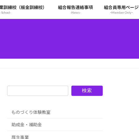
業訓練校（板金訓練校）
組合報告連絡事項
組合員専用ページ
-School-
-News-
ｰMember Onlyｰ
検索
ものづくり体験教室
助成金・補助金
厚生事業