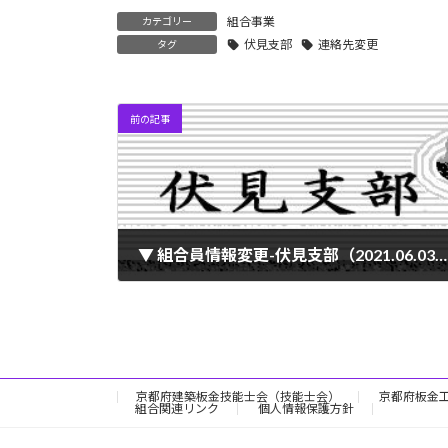
組合事業
カテゴリー
伏見支部
連絡先変更
タグ
前の記事
▼ 組合員情報変更-伏見支部（2021.06.03）
2021年6月3日
京都府建築板金技能士会（技能士会）
京都府板金
組合関連リンク
個人情報保護方針