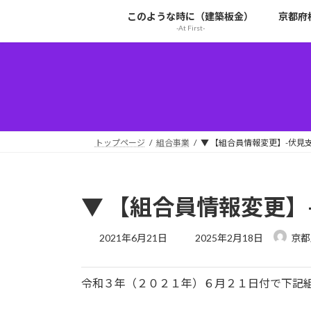
コ
ナ
このような時に（建築板金）
京都府
ン
ビ
-At First-
テ
ゲ
ン
ー
ツ
シ
へ
ョ
ス
ン
キ
に
ッ
移
トップページ
組合事業
▼ 【組合員情報変更】-伏見支部（
プ
動
▼ 【組合員情報変更】-伏
最
2021年6月21日
2025年2月18日
京都
終
更
新
令和３年（２０２１年）６月２１日付で下記
日
時