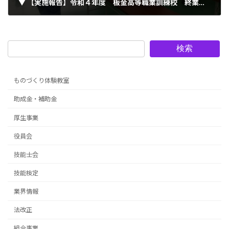
▼ 【実施報告】令和４年度 板金高等職業訓練校 終業式・卒業式（2023.03.25）
2023年3月27日
検索
ものづくり体験教室
助成金・補助金
厚生事業
役員会
技能士会
技能検定
業界情報
法改正
組合事業