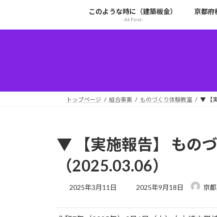
コ
ナ
このような時に（建築板金）
京都府
ン
ビ
-At First-
テ
ゲ
ン
ー
ツ
シ
へ
ョ
ス
ン
キ
に
ッ
移
トップページ
組合事業
ものづくり体験教室
▼ 【
プ
動
▼ 【実施報告】 もの
（2025.03.06）
最
2025年3月11日
2025年9月18日
京都
終
更
新