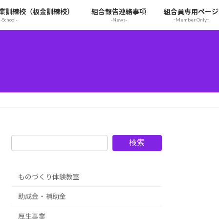
業訓練校（板金訓練校）
組合報告連絡事項
組合員専用ページ
-School-
-News-
ｰMember Onlyｰ
検索
ものづくり体験教室
助成金・補助金
厚生事業