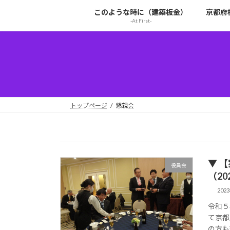
コ
ナ
このような時に（建築板金）
京都府
ン
ビ
-At First-
テ
ゲ
ン
ー
ツ
シ
へ
ョ
ス
ン
キ
に
ッ
移
トップページ
懇親会
プ
動
▼ 
役員会
（202
202
令和５
て京都
の方も