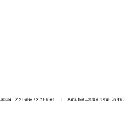
工業組合 ダクト部会（ダクト部会）
京都府板金工業組合 青年部（青年部）