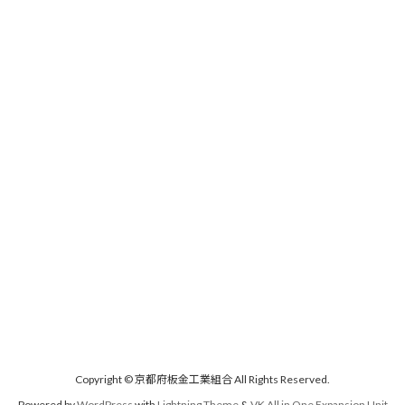
Copyright © 京都府板金工業組合 All Rights Reserved.
Powered by
WordPress
with
Lightning Theme
&
VK All in One Expansion Unit