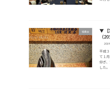
▼ 
役員会
（201
201
平成３
て１月
仰ぎ、
した。