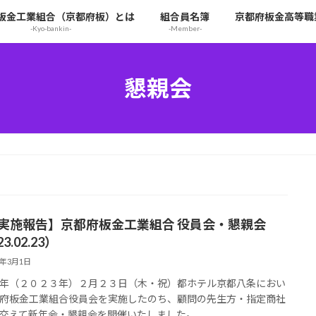
板金工業組合（京都府板）とは
組合員名簿
京都府板金高等職
-Kyo-bankin-
-Member-
懇親会
【実施報告】京都府板金工業組合 役員会・懇親会
3.02.23）
3年3月1日
年（２０２３年）２月２３日（木・祝）都ホテル京都八条におい
府板金工業組合役員会を実施したのち、顧問の先生方・指定商社
交えて新年会・懇親会を開催いたしました。