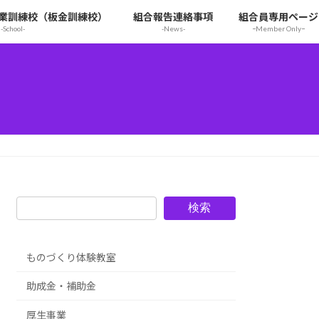
業訓練校（板金訓練校）
組合報告連絡事項
組合員専用ページ
-School-
-News-
ｰMember Onlyｰ
検索
ものづくり体験教室
助成金・補助金
厚生事業