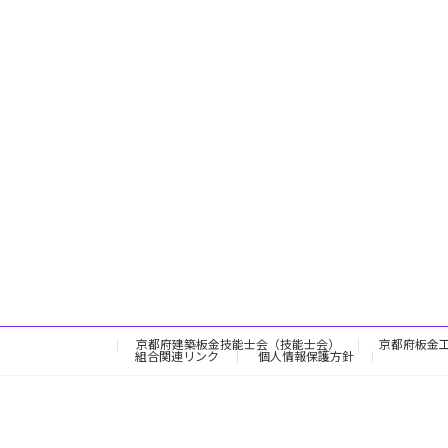
京都府建築板金技能士会（技能士会）
京都府板金
組合関連リンク
個人情報保護方針