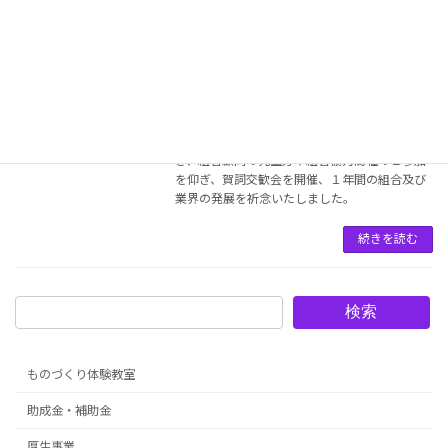
▼ 【実施報告】平成３１年１月 役員会
役員会
及び賀詞交歓会（2019.01.24）
2019年1月25日
平成３１年（２０１９年）１月２４日（木） 京
都ホテルオークラにおいて１月度の役員会を開
き、組合顧問の先生方や組合協力商社のご参加
を仰ぎ、賀詞交歓会を開催、１年間の組合及び
業界の発展を祈念いたしました。
続きを読む
検索
ものづくり体験教室
助成金・補助金
厚生事業