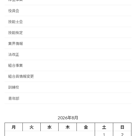
役員会
技能士会
技能検定
業界情報
法改正
組合事業
組合員情報変更
訓練校
青年部
2026年8月
月
火
水
木
金
土
日
1
2