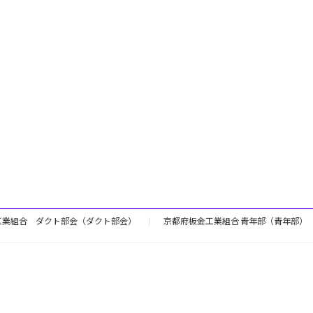
工業組合 ダクト部会（ダクト部会）
京都府板金工業組合 青年部（青年部）