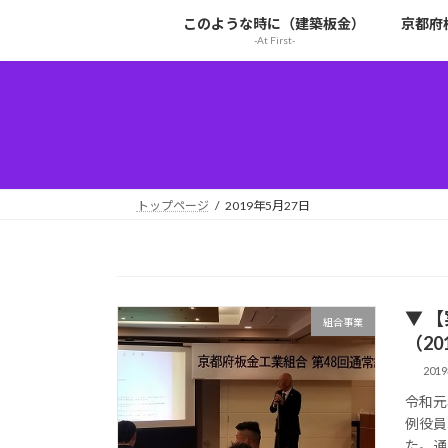
コ
ナ
このような時に（建築板金）
京都府
ン
ビ
-At First-
テ
ゲ
ン
ー
ツ
シ
へ
ョ
ス
ン
キ
に
ッ
移
トップページ
2019年5月27日
プ
動
▼ 
組合事業
（201
201
令和元
例役員
た。通