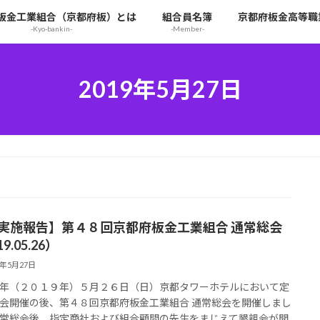
板金工業組合（京都府板）とは
組合員名簿
京都府板金高等職
-Kyo-bankin-
-Member-
2019年5月27日
【実施報告】第４８回京都府板金工業組合 通常総会
9.05.26）
9年5月27日
年（２０１９年）５月２６日（日）京都タワーホテルにおいて定
会開催の後、第４８回京都府板金工業組合 通常総会を開催しまし
常総会後、指定商社および組合顧問の先生をまじえて懇親会が開