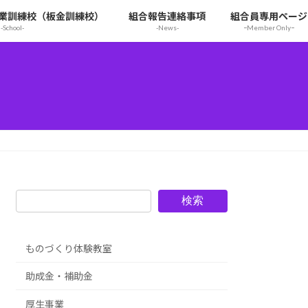
業訓練校（板金訓練校）
組合報告連絡事項
組合員専用ページ
-School-
-News-
ｰMember Onlyｰ
検索
ものづくり体験教室
助成金・補助金
厚生事業