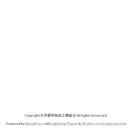
Copyright © 京都府板金工業組合 All Rights Reserved.
Powered by
WordPress
with
Lightning Theme
&
VK All in One Expansion Unit