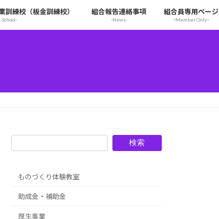
業訓練校（板金訓練校）
組合報告連絡事項
組合員専用ページ
-School-
-News-
ｰMember Onlyｰ
検索
ものづくり体験教室
助成金・補助金
厚生事業