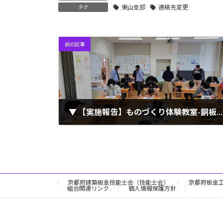
東山支部
連絡先変更
タグ
前の記事
▼ 【実施報告】ものづくり体験教室-銅板レリーフ製作（2021.11.30）
2021年11月30日
京都府建築板金技能士会（技能士会）
京都府板金
組合関連リンク
個人情報保護方針