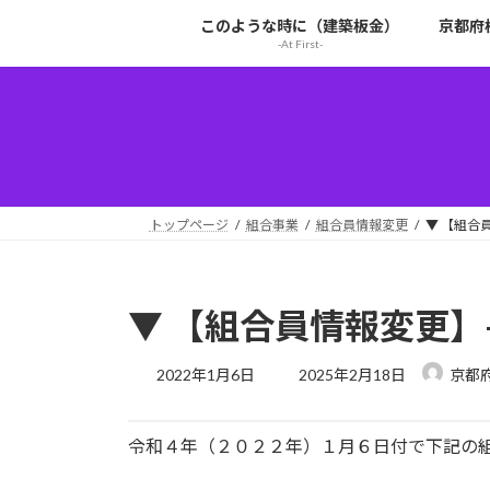
コ
ナ
このような時に（建築板金）
京都府
ン
ビ
-At First-
テ
ゲ
ン
ー
ツ
シ
へ
ョ
ス
ン
キ
に
ッ
移
トップページ
組合事業
組合員情報変更
▼ 【組合員
プ
動
▼ 【組合員情報変更】-東
最
2022年1月6日
2025年2月18日
京都
終
更
新
令和４年（２０２２年）１月６日付で下記の
日
時