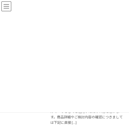
コ
ナ
ン
ビ
テ
ゲ
ン
ー
ツ
シ
へ
ョ
2022年5月6日
ス
ン
キ
に
ッ
移
プ
動
トップページ
2022年5月6日
▼ 【実施報告】商品説明会-アルミ屋根
業界情報
（2022.04.28）
2022年5月6日
令和４年（２０２２年）４月２８日（木）役員
会の前にアルミ屋根の商品説明会をご担当をお
招きして実施いたしました。組合員の販促ツー
ルの一つとしてご活用いただければと思いま
す。商品詳細やご検討内容の確認につきまして
は下記に直接 […]