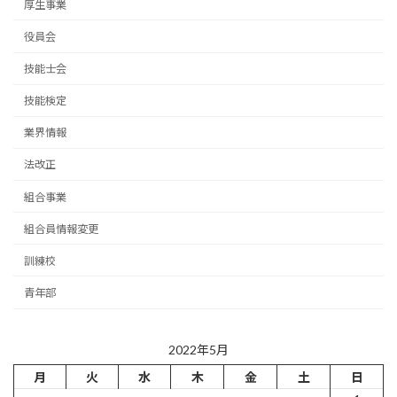
厚生事業
役員会
技能士会
技能検定
業界情報
法改正
組合事業
組合員情報変更
訓練校
青年部
2022年5月
月
火
水
木
金
土
日