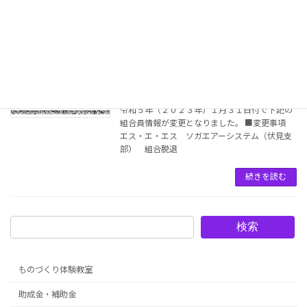
続きを読む
▼ 【組合員情報変更】【組合脱退】-伏
組合員情報変更
見支部（2023.01.31）
2023年2月1日
令和５年（２０２３年）１月３１日付で下記の
組合員情報が変更となりました。 ■変更事項
エス・エ・エス ソガエアーシステム（伏見支
部） 組合脱退
続きを読む
検索
ものづくり体験教室
助成金・補助金