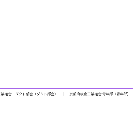
工業組合 ダクト部会（ダクト部会）
京都府板金工業組合 青年部（青年部）