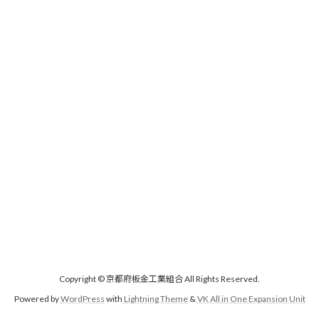
Copyright © 京都府板金工業組合 All Rights Reserved.
Powered by
WordPress
with
Lightning Theme
&
VK All in One Expansion Unit