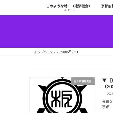
コ
ナ
このような時に（建築板金）
京都府
ン
ビ
-At First-
テ
ゲ
ン
ー
ツ
シ
へ
ョ
ス
ン
キ
に
ッ
移
トップページ
2023年6月22日
プ
動
▼ 
組合員情報変更
（202
202
令和５
事項 