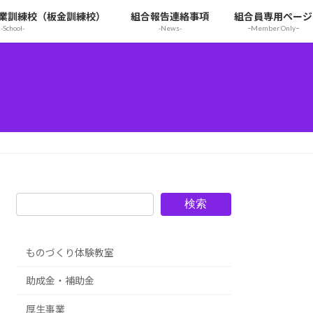
業訓練校（板金訓練校）
組合報告連絡事項
組合員専用ページ
-School-
-News-
ｰMember Onlyｰ
検索
ものづくり体験教室
助成金・補助金
厚生事業