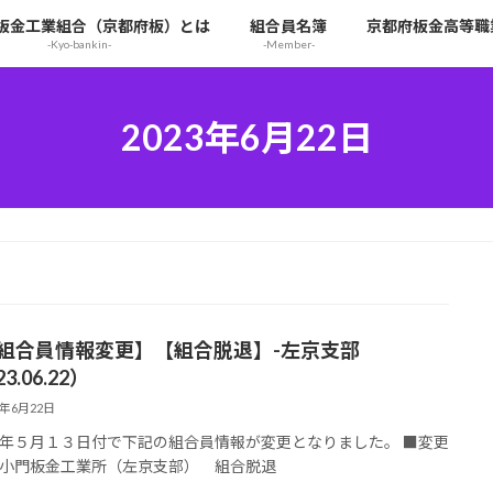
板金工業組合（京都府板）とは
組合員名簿
京都府板金高等職
-Kyo-bankin-
-Member-
2023年6月22日
【組合員情報変更】【組合脱退】-左京支部
3.06.22）
3年6月22日
年５月１３日付で下記の組合員情報が変更となりました。 ■変更
小門板金工業所（左京支部） 組合脱退