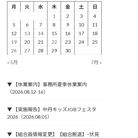
月
火
水
木
金
土
日
1
2
3
4
5
6
7
8
9
10
11
12
13
14
15
16
17
18
19
20
21
22
23
24
25
26
27
28
29
30
« 5月
7月 »
▼ 【休業案内】事務所夏季休業案内
（2026.08.12-16）
▼ 【実施報告】中丹キッズJOBフェスタ
2026（2026.08.01）
▼ 【組合員情報変更】【組合脱退】ｰ伏見