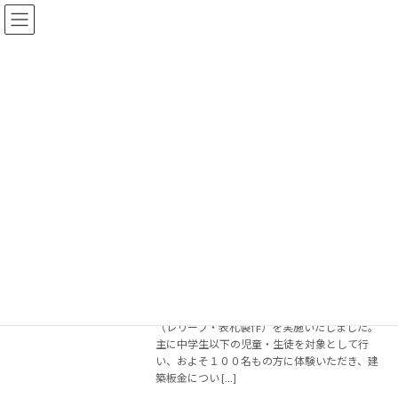
コ
ナ
ン
ビ
テ
ゲ
ン
ー
ツ
シ
へ
ョ
2023年9月26日
ス
ン
キ
に
ッ
移
プ
動
トップページ
2023年9月26日
▼ 【実施報告】ものづくり体験-銅板レ
ものづくり体験教室
リーフ製作（2023.09.23）
2023年9月26日
令和５年（２０２３年）９月２３日（土・祝）
イオンモール北大路において、ものづくり体験
（レリーフ・表札製作）を実施いたしました。
主に中学生以下の児童・生徒を対象として行
い、およそ１００名もの方に体験いただき、建
築板金につい […]