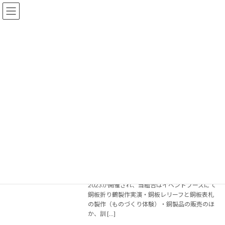
コ
ナ
ン
ビ
テ
ゲ
ン
ー
ツ
シ
へ
ョ
2023年11月14日
ス
ン
キ
に
ッ
移
プ
動
トップページ
2023年11月14日
▼ 【実施報告】京都ものづくりフェア２
ものづくり体験教室
０２３（2023.11.11）
2023年11月14日
令和５年（２０２３年）１１月１１日（土）京
都パルスプラザに於いて京都ものづくりフェア
2023が開催され、当組合はイベントブースにて
銅板折り鶴製作実演・銅板レリーフと銅板表札
の製作（ものづくり体験）・銅製品の販売のほ
か、訓 […]