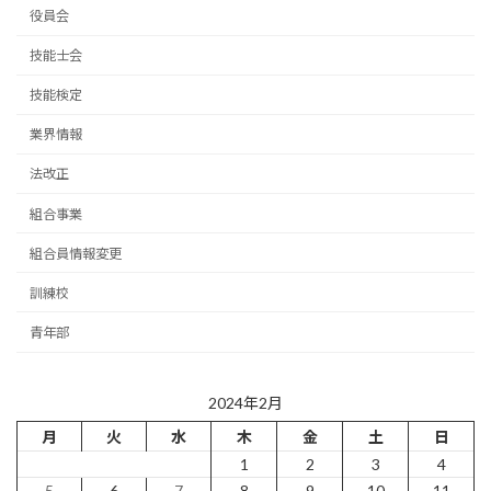
役員会
技能士会
技能検定
業界情報
法改正
組合事業
組合員情報変更
訓練校
青年部
2024年2月
月
火
水
木
金
土
日
1
2
3
4
5
6
7
8
9
10
11