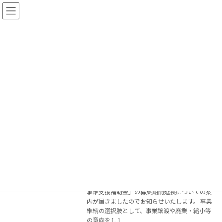
コ
ナ
ン
ビ
テ
ゲ
ン
ー
ツ
シ
へ
ョ
2024年2月15日
ス
ン
キ
に
ッ
移
プ
動
トップページ
2024年2月15日
▼ 【補助金制度ご案内】M＆A型事業承
助成金・補助金
継支援補助金（募集期間：2024.02.29ま
で）
2024年2月15日
公益財団法人 京都産業２１ 京都中小企業事
業継続・創生支援センターより「M＆A型事業
承継支援補助金」の募集期間延長についての案
内が届きましたのでお知らせいたします。 事業
継続の選択肢として、事業譲渡や廃業・縮小等
の意向を […]