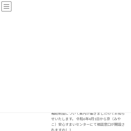
コ
ナ
ン
ビ
テ
ゲ
ン
ー
ツ
シ
へ
ョ
2024年3月28日
ス
ン
キ
に
ッ
移
プ
動
トップページ
2024年3月28日
▼ 【補助金制度ご案内】令和６年度 す
助成金・補助金
まいの耐震・防火補助制度（まちの匠ぷ
らす）
2024年3月28日
京都市住宅供給公社 京（みやこ）安心すまい
センターより、令和６年度すまいの耐震・防火
補助制度について案内が届きましたのでお知ら
せいたします。 令和6年4月1日から京（みや
こ）安心すまいセンターにて相談窓口が開設さ
れますの […]