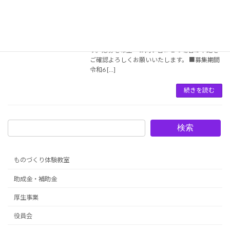
2024年9月3日
京都市より地域に根差した企業活動に継続して
取り組まれている事業者等の表彰制度「輝く地
域企業表彰」についてのご案内が届いておりま
す。応募を希望・お問い合わせの場合は下記を
ご確認よろしくお願いいたします。 ■募集期間
令和6 […]
続きを読む
検索
ものづくり体験教室
助成金・補助金
厚生事業
役員会