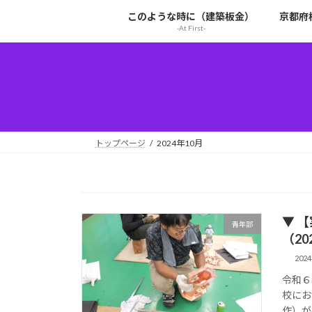
コ
ナ
このような時に（建築板金）
京都府
ン
ビ
-At First-
テ
ゲ
ン
ー
ツ
シ
へ
ョ
ス
ン
キ
に
ッ
移
トップページ
2024年10月
プ
動
▼ 
青年部
（202
202
令和６
校にお
作）が