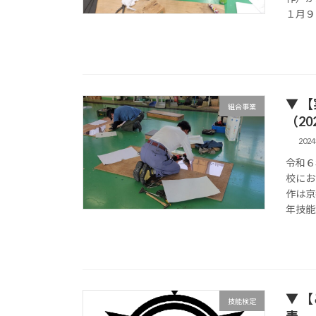
１月９
▼ 
組合事業
（202
202
令和６
校にお
作は京
年技能
▼ 
技能検定