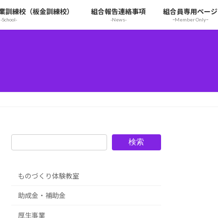
業訓練校（板金訓練校）
組合報告連絡事項
組合員専用ページ
-School-
-News-
ｰMember Onlyｰ
検索
ものづくり体験教室
助成金・補助金
厚生事業