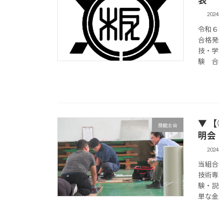
表
202
令和６
合格発
技・学
験 合
▼ 
技能士会
明会 
202
当組合
技術専
験・説
単な金