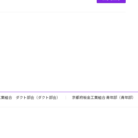
工業組合 ダクト部会（ダクト部会）
京都府板金工業組合 青年部（青年部）