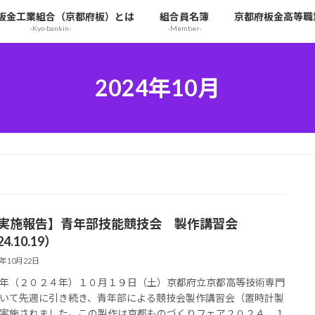
板金工業組合（京都府板）とは
組合員名簿
京都府板金高等職
-Kyo-bankin-
-Member-
2024年10月
【実施報告】青年部技能競技会 製作講習会
4.10.19）
4年10月22日
年（２０２４年）１０月１９日（土）京都府立京都高等技術専門
いて先週に引き続き、青年部による競技会製作講習会（置時計製
実施されました。この製作は京都ものづくりフェア２０２４ １