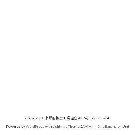
Copyright © 京都府板金工業組合 All Rights Reserved.
Powered by
WordPress
with
Lightning Theme
&
VK All in One Expansion Unit