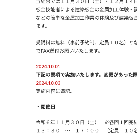
当組合では１１月３０日（土）・１２月１４
日
板金技能者による建築板金の金属加工体験・
時
:
などの簡単な金属加工作業の体験及び建築板
ます。
受講料は無料（事前予約制、定員１０名）と
でFAX送付お願いいたします。
2024.10.01
下記の要項で実施いたします。変更があった
2024.10.03
実施内容に追記。
・開催日
令和６年１１月３０日（土） ※各回１回完
１３：３０ ～ １７：００ （定員 １０