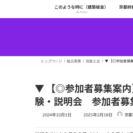
コ
ナ
このような時に（建築板金）
京都府
ン
ビ
-At First-
テ
ゲ
ン
ー
ツ
シ
へ
ョ
ス
ン
キ
に
ッ
移
トップページ
組合事業
技能士会
▼ 【◎参加者募集
プ
動
▼ 【◎参加者募集案
験・説明会 参加者募集（20
最
2024年10月1日
2025年2月18日
京都
終
更
新