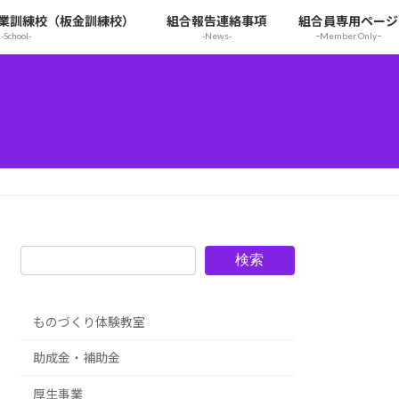
業訓練校（板金訓練校）
組合報告連絡事項
組合員専用ページ
-School-
-News-
ｰMember Onlyｰ
検索
ものづくり体験教室
助成金・補助金
厚生事業