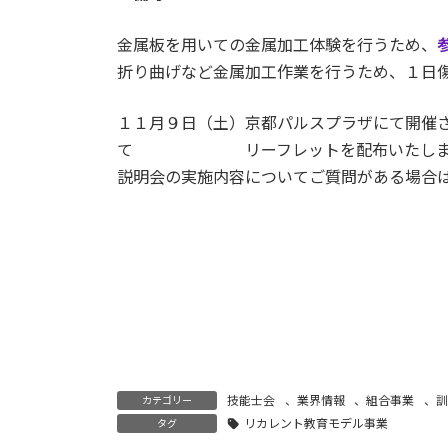
金属板を用いての金属加工体験を行うため、
折り曲げなど金属加工作業を行うため、１日
１１月９日（土）京都パルスプラザにて開催
て リーフレットを配布いたしま
説明会の実施内容についてご質問がある場合
技能士会
、
業界情報
、
組合事業
、
訓
カテゴリー
リカレント教育モデル事業
タグ