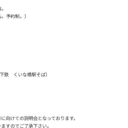
結。
名。予約制。）
地下鉄 くいな橋駅そば）
）
方に向けての説明会となっております。
りますのでご了承下さい。