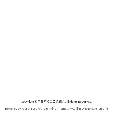
Copyright © 京都府板金工業組合 All Rights Reserved.
Powered by
WordPress
with
Lightning Theme
&
VK All in One Expansion Unit