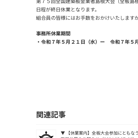
第７５回全国建築板金業者島根大会（全板島
日
日程が終日休業となります。
時
:
組合員の皆様にはお手数をおかけいたします
事務所休業期間
・令和７年５月２１日（水）ー 令和７年５
関連記事
▼ 【休業案内】全板大会参加にともな