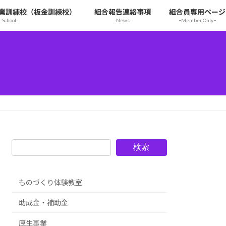
業訓練校（板金訓練校）
組合報告連絡事項
組合員専用ページ
-School-
-News-
ｰMember Onlyｰ
検索
ものづくり体験教室
助成金・補助金
厚生事業