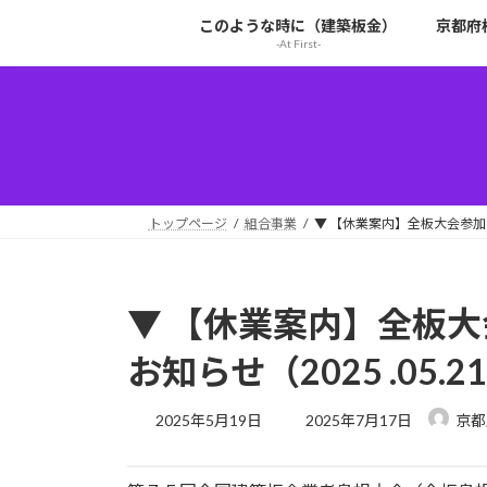
コ
ナ
このような時に（建築板金）
京都府
ン
ビ
-At First-
テ
ゲ
ン
ー
ツ
シ
へ
ョ
ス
ン
キ
に
ッ
移
トップページ
組合事業
▼ 【休業案内】全板大会参加に
プ
動
▼ 【休業案内】全板
お知らせ（2025 .05.
最
2025年5月19日
2025年7月17日
京都
終
更
新