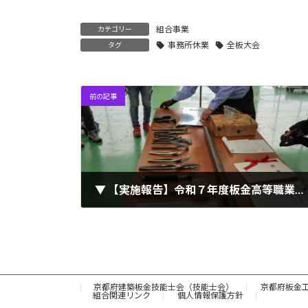
組合事業
カテゴリー
事務所休業
全板大会
タグ
前の記事
▼ 【実施報告】令和７年度板金高等職業訓練校 訓練開始(2025.05.10)
2025年5月12日
京都府建築板金技能士会（技能士会）
京都府板金
組合関連リンク
個人情報保護方針