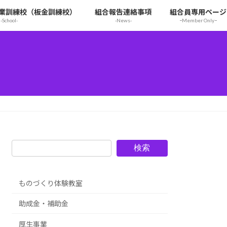
業訓練校（板金訓練校）
組合報告連絡事項
組合員専用ページ
-School-
-News-
ｰMember Onlyｰ
検索
ものづくり体験教室
助成金・補助金
厚生事業