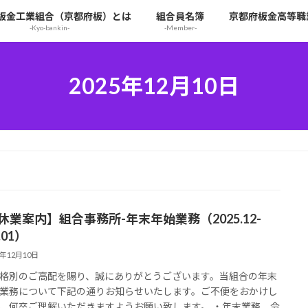
板金工業組合（京都府板）とは
組合員名簿
京都府板金高等職
-Kyo-bankin-
-Member-
2025年12月10日
【休業案内】組合事務所-年末年始業務（2025.12-
.01）
5年12月10日
格別のご高配を賜り、誠にありがとうございます。当組合の年末
業務について下記の通りお知らせいたします。ご不便をおかけし
、何卒ご理解いただきますようお願い致します。 ・年末業務 令