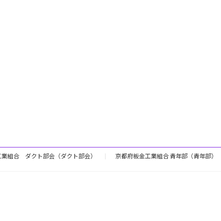
工業組合 ダクト部会（ダクト部会）
京都府板金工業組合 青年部（青年部）