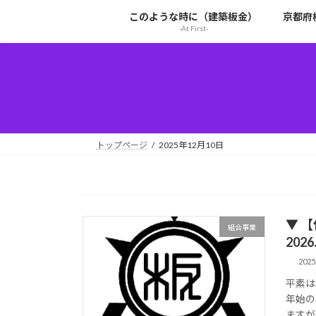
コ
ナ
このような時に（建築板金）
京都府
ン
ビ
-At First-
テ
ゲ
ン
ー
ツ
シ
へ
ョ
ス
ン
キ
に
ッ
移
トップページ
2025年12月10日
プ
動
▼ 
組合事業
2026
202
平素は
年始の
ますが