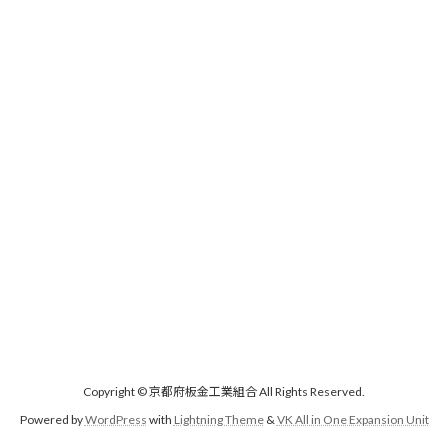
Copyright © 京都府板金工業組合 All Rights Reserved.
Powered by
WordPress
with
Lightning Theme
&
VK All in One Expansion Unit