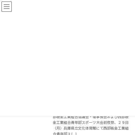
コ
ナ
ン
ビ
テ
ゲ
ン
ー
ツ
シ
へ
ョ
2026年7月2日
ス
ン
キ
に
ッ
移
プ
動
トップページ
2026年7月2日
▼ 【参加報告】青年部スポーツ大会・西
青年部
部板金工業組合協議会理事長会
（2026.06.28ｰ29）
2026年7月2日
令和８年（２０２６年）６月２８日（日）にて
神戸メリケンパークオリエンタルホテルにて西
部板金工業組合協議会・理事長会および西部板
金工業組合青年部スポーツ大会前夜祭、２９日
（月）兵庫県立文化体育館にて西部板金工業組
合青年部ス […]