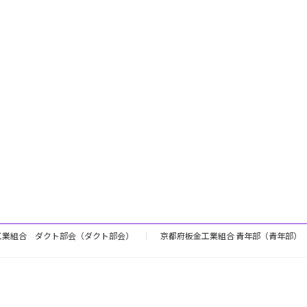
工業組合 ダクト部会（ダクト部会）
京都府板金工業組合 青年部（青年部）