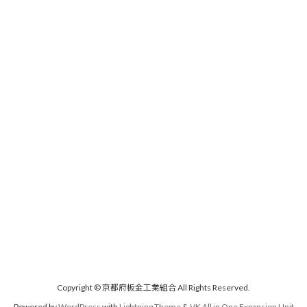
Copyright © 京都府板金工業組合 All Rights Reserved.
Powered by
WordPress
with
Lightning Theme
&
VK All in One Expansion Unit