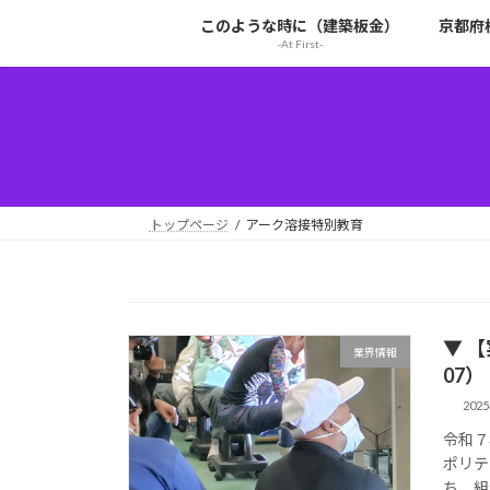
コ
ナ
このような時に（建築板金）
京都府
ン
ビ
-At First-
テ
ゲ
ン
ー
ツ
シ
へ
ョ
ス
ン
キ
に
ッ
移
トップページ
アーク溶接特別教育
プ
動
▼ 【
業界情報
07）
202
令和７
ポリテ
ち、組