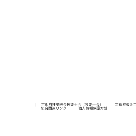
京都府建築板金技能士会（技能士会）
京都府板金
組合関連リンク
個人情報保護方針