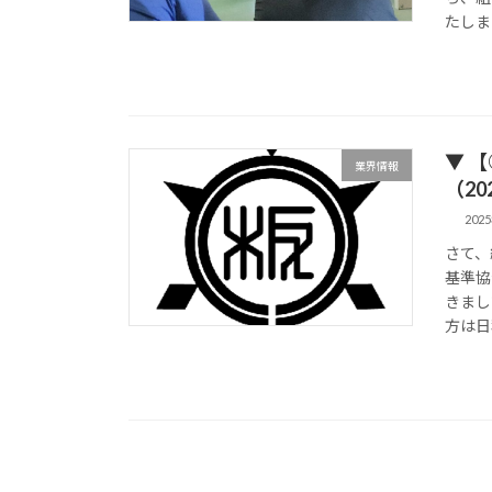
たしま
▼ 
業界情報
（202
202
さて、
基準協
きまし
方は日