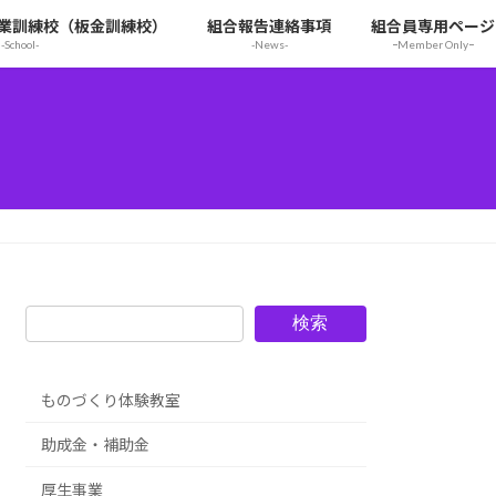
業訓練校（板金訓練校）
組合報告連絡事項
組合員専用ページ
-School-
-News-
ｰMember Onlyｰ
検索
ものづくり体験教室
助成金・補助金
厚生事業