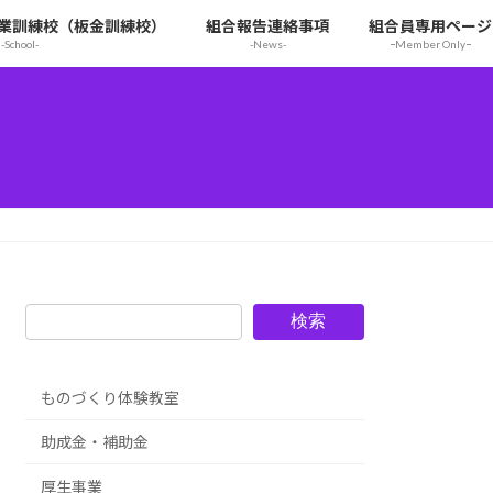
業訓練校（板金訓練校）
組合報告連絡事項
組合員専用ページ
-School-
-News-
ｰMember Onlyｰ
検索
ものづくり体験教室
助成金・補助金
厚生事業