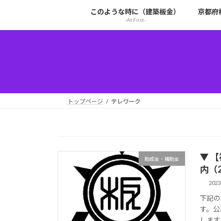
コ
ナ
このような時に（建築板金）
京都府
ン
ビ
-At First-
テ
ゲ
ン
ー
ツ
シ
へ
ョ
ス
ン
キ
に
ッ
移
トップページ
テレワーク
プ
動
▼ 
助成金・補助金
内（2
202
下記の
す。公
します