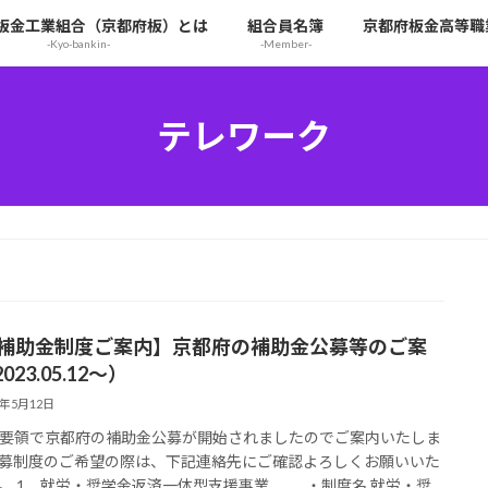
板金工業組合（京都府板）とは
組合員名簿
京都府板金高等職
-Kyo-bankin-
-Member-
テレワーク
【補助金制度ご案内】京都府の補助金公募等のご案
023.05.12～）
3年5月12日
要領で京都府の補助金公募が開始されましたのでご案内いたしま
募制度のご希望の際は、下記連絡先にご確認よろしくお願いいた
。 1．就労・奨学金返済一体型支援事業 ・制度名 就労・奨