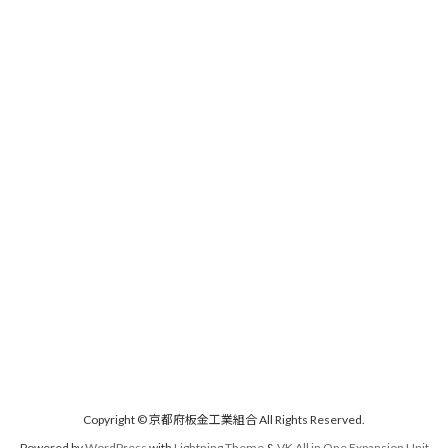
Copyright © 京都府板金工業組合 All Rights Reserved.
Powered by
WordPress
with
Lightning Theme
&
VK All in One Expansion Unit