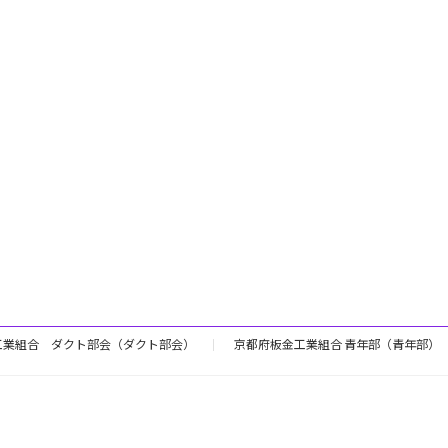
工業組合 ダクト部会（ダクト部会）
京都府板金工業組合 青年部（青年部）