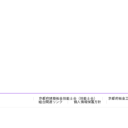
京都府建築板金技能士会（技能士会）
京都府板金
組合関連リンク
個人情報保護方針