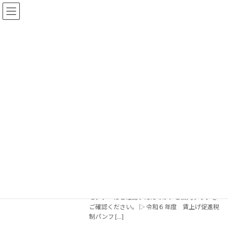
コ
ナ
ン
ビ
テ
ゲ
ン
ー
ツ
シ
へ
ョ
賃上げ促進税制
ス
ン
キ
に
ッ
移
プ
動
トップページ
賃上げ促進税制
▼ 【法改正】【補助金制度ご案内】「賃
助成金・補助金
上げ促進税制」強化について
2024年2月16日
令和6年度税制改正「賃上げ促進税制」につい
ての案内が届きましたのでお知らせいたしま
す。詳細につきましては中小企業税制サポート
センターにご確認いただくか、ご案内チラシを
ご確認ください。 ▷ 令和６年度 賃上げ促進税
制パンフ […]