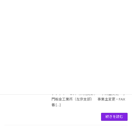
知山支部（2024.04.11）
2024年4月11日
令和６年（２０２４年）４月１１日付けで下記
の組合員情報が変更となりました。 ■組合員情
報変更 櫟工房（福知山支部） 組合加入
続きを読む
▼ 【組合員情報変更】ｰ伏見・福知山・
組合員情報変更
左京・右京支部（2020.05.19）
2020年5月19日
令和２年（２０２０年）５月１９日付で下記の
事業所情報が変更となりました。 ■変更事項 ・
上嶋板金店（福知山支部） 事業主変更・TAC
ダクトサービス（伏見支部） 事業主変更・小
門板金工業所（左京支部） 事業主変更・FAX
番 […]
続きを読む