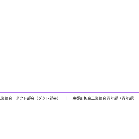
工業組合 ダクト部会（ダクト部会）
京都府板金工業組合 青年部（青年部）