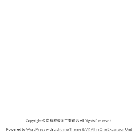
Copyright © 京都府板金工業組合 All Rights Reserved.
Powered by
WordPress
with
Lightning Theme
&
VK All in One Expansion Unit