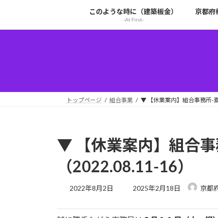
コ
ナ
このような時に（建築板金）
京都府
ン
ビ
-At First-
テ
ゲ
ン
ー
ツ
シ
へ
ョ
ス
ン
キ
に
ッ
移
トップページ
組合事業
▼ 【休業案内】組合事務所-夏季休
プ
動
▼ 【休業案内】組合事
（2022.08.11-16）
最
2022年8月2日
2025年2月18日
京都
終
更
新