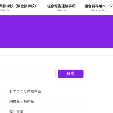
業訓練校（板金訓練校）
組合報告連絡事項
組合員専用ページ
-School-
-News-
ｰMember Onlyｰ
検索
ものづくり体験教室
助成金・補助金
厚生事業