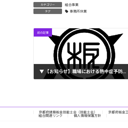
組合事業
カテゴリー
事務所休業
タグ
前の記事
▼ 【お知らせ】職場における熱中症予防対策の徹底について
2022年7月20日
京都府建築板金技能士会（技能士会）
京都府板金
組合関連リンク
個人情報保護方針