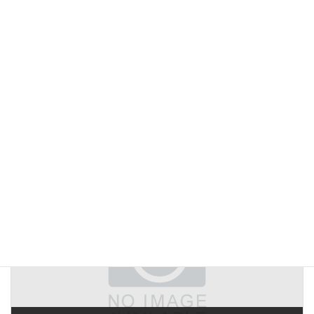
前の記事
▼ 【休業案内】組合事務所-夏季休業（2024.08.10-08.16）
2024年7月30日
次の記事