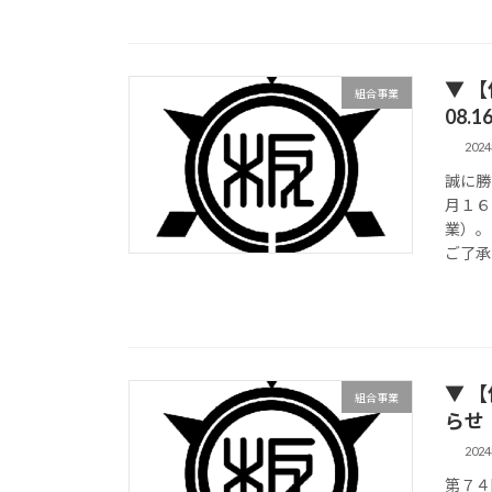
▼ 【
組合事業
08.1
202
誠に勝
月１６
業）。
ご了承
▼ 
組合事業
らせ（
202
第７４