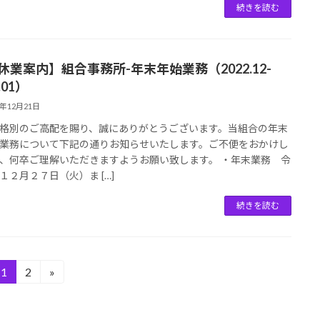
続きを読む
【休業案内】組合事務所-年末年始業務（2022.12-
.01）
2年12月21日
格別のご高配を賜り、誠にありがとうございます。当組合の年末
業務について下記の通りお知らせいたします。ご不便をおかけし
、何卒ご理解いただきますようお願い致します。 ・年末業務 令
１２月２７日（火）ま […]
続きを読む
1
2
»
固
固
定
定
ペ
ペ