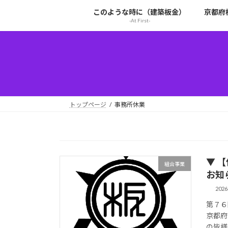
コ
ナ
このような時に（建築板金）
京都府
ン
ビ
-At First-
テ
ゲ
ン
ー
ツ
シ
へ
ョ
ス
ン
キ
に
ッ
移
トップページ
事務所休業
プ
動
▼ 
組合事業
お知ら
202
第７６
京都府
の皆様