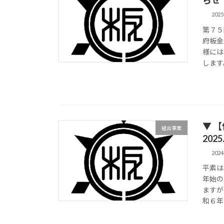
らせ（
202
第７５
府板金
様には
します
▼ 
組合事業
2025
202
平素は
年始の
ますが
和６年