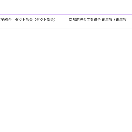
ー
ー
ジ
ジ
工業組合 ダクト部会（ダクト部会）
京都府板金工業組合 青年部（青年部）