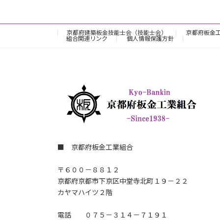
の
ペ
京都府建築板金技能士会（技能士会）
京都府板金
組合関連リンク
個人情報保護方針
ー
ジ
送
り
■ 京都府板金工業組合
〒６００－８８１２
京都府京都市下京区中堂寺北町１９－２２
カヤマハイツ２階
電話 ０７５－３１４－７１９１