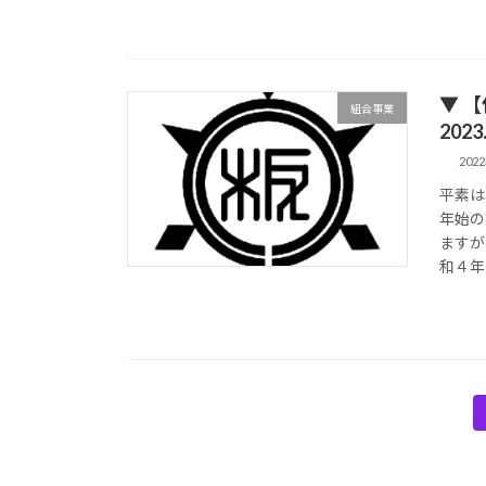
▼ 
組合事業
2023
202
平素は
年始の
ますが
和４年
投
稿