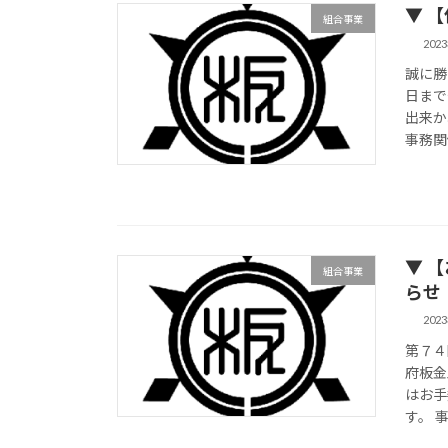
▼ 【
組合事業
202
誠に勝
日まで
出来か
事務関
▼ 
組合事業
らせ（
202
第７４
府板金
はお手
す。 