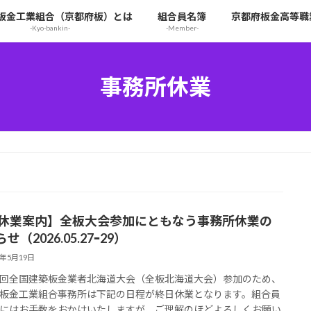
板金工業組合（京都府板）とは
組合員名簿
京都府板金高等職
-Kyo-bankin-
-Member-
事務所休業
【休業案内】全板大会参加にともなう事務所休業の
せ（2026.05.27ｰ29）
6年5月19日
回全国建築板金業者北海道大会（全板北海道大会）参加のため、
板金工業組合事務所は下記の日程が終日休業となります。組合員
にはお手数をおかけいたしますが、ご理解のほどよろしくお願い