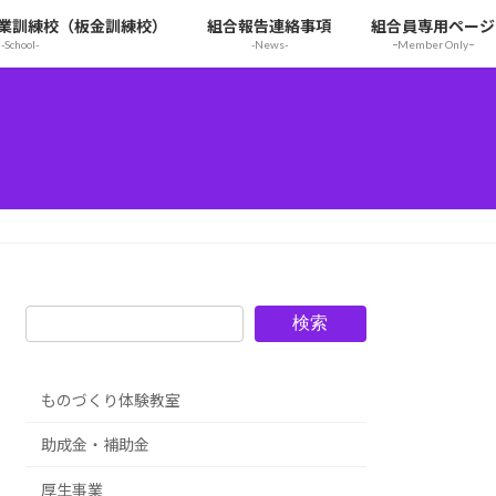
業訓練校（板金訓練校）
組合報告連絡事項
組合員専用ページ
-School-
-News-
ｰMember Onlyｰ
検索
ものづくり体験教室
助成金・補助金
厚生事業